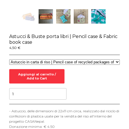
Chi Siamo / About Us
Metodi di pagamento /
Payment Methods
Termini e Condizioni /
Astucci & Buste porta libri | Pencil case & Fabric
Terms and Conditions
book case
Contattaci / Contact Us
4,50
€
Vai al sito Apeiron / Visit
Apeiron Online
Aggiungi al carrello /
Add to Cart
- Astuccio, delle dimensioni di 22x11 cm circa, realizzato dal riciclo di
confezioni di plastica usate per la vendita del riso all'interno del
progetto CASANepal.
Donazione minima: € 4.50