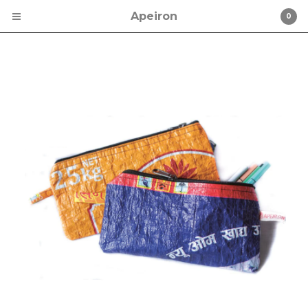
Apeiron
0
Carrello / Cart
0
€
0,00
Tutti i prodotti / All
Products
Cerca / Search …
Per la tua Casa / For Your
Home
Abbigliamento / Clothing
Accessori / Accessories
Ricorrenze Speciali / Special
Occasions
FILOlibero
Speciale Natale / Christmas