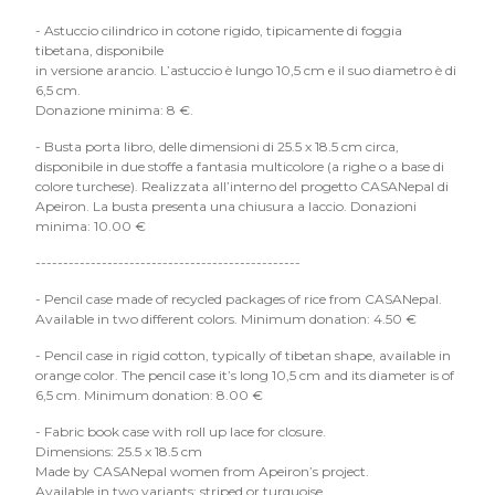
- Astuccio cilindrico in cotone rigido, tipicamente di foggia
tibetana, disponibile
in versione arancio. L’astuccio è lungo 10,5 cm e il suo diametro è di
6,5 cm.
Donazione minima: 8 €.
- Busta porta libro, delle dimensioni di 25.5 x 18.5 cm circa,
disponibile in due stoffe a fantasia multicolore (a righe o a base di
colore turchese). Realizzata all’interno del progetto CASANepal di
Apeiron. La busta presenta una chiusura a laccio. Donazioni
minima: 10.00 €
------------------------------------------------
- Pencil case made of recycled packages of rice from CASANepal.
Available in two different colors. Minimum donation: 4.50 €
- Pencil case in rigid cotton, typically of tibetan shape, available in
orange color. The pencil case it’s long 10,5 cm and its diameter is of
6,5 cm. Minimum donation: 8.00 €
- Fabric book case with roll up lace for closure.
Dimensions: 25.5 x 18.5 cm
Made by CASANepal women from Apeiron’s project.
Available in two variants: striped or turquoise